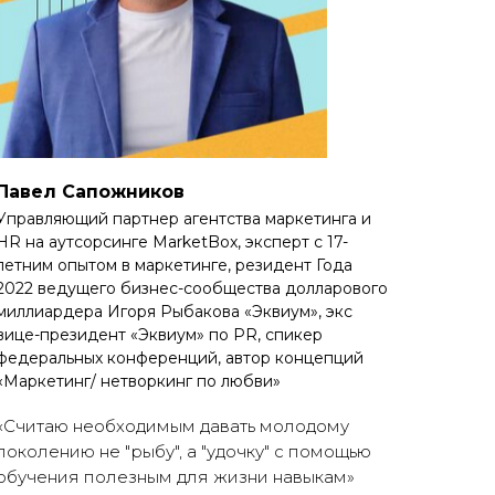
Павел Сапожников
Управляющий партнер агентства маркетинга и
HR на аутсорсинге MarketBox, эксперт с 17-
летним опытом в маркетинге, резидент Года
2022 ведущего бизнес-сообщества долларового
миллиардера Игоря Рыбакова «Эквиум», экс
вице-президент «Эквиум» по PR, спикер
федеральных конференций, автор концепций
«Маркетинг/ нетворкинг по любви»
«Считаю необходимым давать молодому
поколению не "рыбу", а "удочку" с помощью
обучения полезным для жизни навыкам»