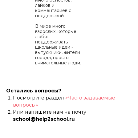
много репостов,
лайков и
комментариев с
поддержкой.
В мире много
взрослых, которые
любят
поддерживать
школьные идеи -
выпускники, жители
города, просто
внимательные люди.
Они делают это
охотно, с теплом и
большой радостью.
7. РЕАЛИЗАЦИЯ
Остались вопросы?
ПРОЕКТА
Посмотрите раздел
«Часто задаваемые
Когда сбор
вопросы»
закрывается или
появляется партнер,
Или напишите нам на почту
который полностью
school@help2school.ru
покрывает
стоимость, мы
приобретаем все
необходимые