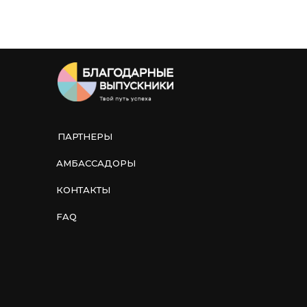
ценности и
передаем их школе
по договору
благотворительного
пожертвования.
Школьники
получают то, что
нужно для их хобби,
кружка, идеи,
проектной
деятельности.
ПАРТНЕРЫ
8. ФИНАЛЬНЫЙ
АМБАССАДОРЫ
ОТЧЕТ - честность
и уважение к
КОНТАКТЫ
людям, которые
поддержали
FAQ
Мы просим
предоставить фото
и видео материалы.
Это нужно, чтобы
показать
жертвователям, что
их помощь стала
реальностью: что