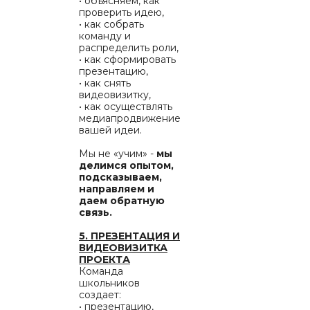
• объясняем, как
проверить идею,
• как собрать
команду и
распределить роли,
• как сформировать
презентацию,
• как снять
видеовизитку,
• как осуществлять
медиапродвижение
вашей идеи.
Мы не «учим» -
мы
делимся опытом,
подсказываем,
направляем и
даем обратную
связь.
5. ПРЕЗЕНТАЦИЯ И
ВИДЕОВИЗИТКА
ПРОЕКТА
Команда
школьников
создает:
• презентацию,