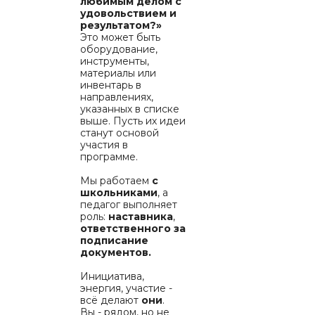
любимым делом с
удовольствием и
результатом?»
Это может быть
оборудование,
инструменты,
материалы или
инвентарь в
направлениях,
указанных в списке
выше. Пусть их идеи
станут основой
участия в
программе.
Мы работаем
с
школьниками
, а
педагог выполняет
роль:
наставника
,
ответственного за
подписание
документов.
Инициатива,
энергия, участие -
всё делают
они
.
Вы - рядом, но не